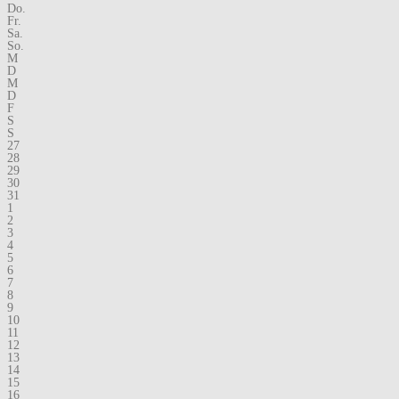
Do.
Fr.
Sa.
So.
M
D
M
D
F
S
S
27
28
29
30
31
1
2
3
4
5
6
7
8
9
10
11
12
13
14
15
16