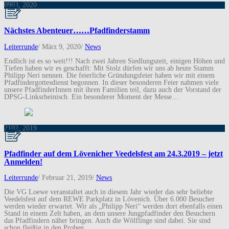
09
03, 2020
Nächstes Abenteuer……Pfadfinderstamm
Leiterrunde
/
März 9, 2020
/
News
Endlich ist es so weit!!! Nach zwei Jahren Siedlungszeit, einigen Höhen und
Tiefen haben wir es geschafft: Mit Stolz dürfen wir uns ab heute Stamm
Philipp Neri nennen. Die feierliche Gründungsfeier haben wir mit einem
Pfadfindergottesdienst begonnen. In dieser besonderen Feier nahmen viele
unsere PfadfinderInnen mit ihren Familien teil, dazu auch der Vorstand der
DPSG-Linksrheinisch. Ein besonderer Moment der Messe…
21
02, 2019
Pfadfinder auf dem Lövenicher Veedelsfest am 24.3.2019 – jetzt
Anmelden!
Leiterrunde
/
Februar 21, 2019
/
News
Die VG Loewe veranstaltet auch in diesem Jahr wieder das sehr beliebte
Veedelsfest auf dem REWE Parkplatz in Lövenich. Über 6.000 Besucher
werden wieder erwartet. Wir als „Philipp Neri“ werden dort ebenfalls einen
Stand in einem Zelt haben, an dem unsere Jungpfadfinder den Besuchern
das Pfadfindern näher bringen. Auch die Wölflinge sind dabei. Sie sind
schon fleißig in den Proben…