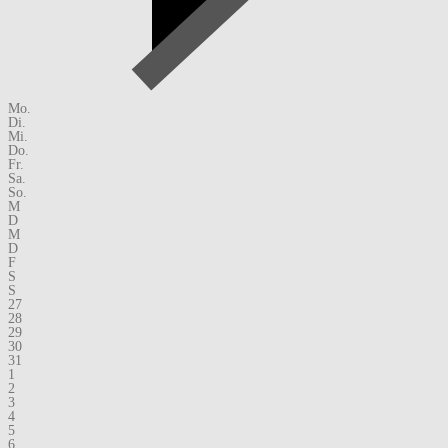
Mo.
Di.
Mi.
Do.
Fr.
Sa.
So.
M
D
M
D
F
S
S
27
28
29
30
31
1
2
3
4
5
6