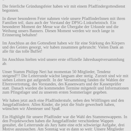
Die feierliche Gründungsfeier haben wir mit einem Pfadfindergottesdienst
begonnen.
In dieser besonderen Feier nahmen viele unsere PfadfinderInnen mit ihren
Familien teil, dazu auch der Vorstand der DPSG-Linksrheinisch. Ein
besonderer Moment der Messe war die Übergabe der Urkunde und die
Weihung unsers Banners. Diesen Moment werden wir noch lange in
Erinnerung behalten!
Im Anschluss an den Gottesdient haben wir für eine Stärkung des Körpers
und des Geistes gesorgt, wir haben zusammen gebruncht: Vielen Dank an
alle für das tolle Buffet!
Im Anschluss hielten wird unsere erste offizielle Jahreshauptversammlung
ab.
Unser Stamm Philipp Neri hat momentan 50 Mitglieder, Tendenz
steigend!!! Die Leiterrunde wächst langsam aber stetig. Zurzeit sind wir mit
sieben Leitern gut aufgestellt. In der Versammlung fanden die Wahlen der
Elternvertretung, des Vorstandes, des Kassenwarts und der Kassenprüfer
statt. Danach wurden die kommenden Termine mitgeteilt und Informationen
zum Pfingstlager und zu unserem ersten Sommerlager gegeben.
Wir haben jetzt auch eine Pfadfinderstufe, neben den Wölflingen und den
Jungpfadfindern. Allen Kinder, die jetzt die Stufe gewechselt haben,
wünschen wir Abenteuer und Spaß.
Ein Highlight für unsere Pfadfinder war die Wahl des Stammeswappens. In
den Projektwochen haben die Jungpfadfinder verschiedene Wappen
gestaltet, die Leiterrunde als Jury hatte eine echt schwierige Aufgabe, drei
Motive auszusuchen. Am Sonntag war es dann so weit: Unsere Mitglieder