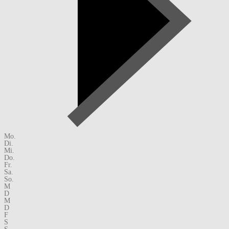
Mo.
Di.
Mi.
Do.
Fr.
Sa.
So.
M
D
M
D
F
S