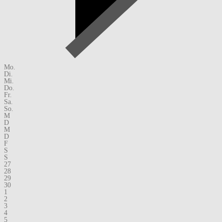
Mo.
Di.
Mi.
Do.
Fr.
Sa.
So.
M
D
M
D
F
S
S
27
28
29
30
1
2
3
4
5